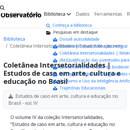
Início
Áreas
Biblioteca
Dados
Ferramentas
R
Conheça a biblioteca
Pesquisas em destaque
Biblioteca
Dossiê acessibilidade
Coletânea Intersetorialidades | Estudos de caso em arte, cultura e educação no Brasil
Documento-base Educação Integral
Coletânea Intersetorialidades | Relat
(Re)Qualificação das juventudes pa
Coletânea Intersetorialidades |
Economia verde: o caso do biodiesel 
Estudos de caso em arte, cultura e
Percepções sobre as Desigualdades n
educação no Brasil
Consumo e Uso da Inteligência Artifici
Trajetórias Educacionais
Estudos de caso em arte, cultura e educação no
Brasil - vol. IV
O volume IV da coleção Intersetorialidades,
“Estudos de caso em arte, cultura e educação no