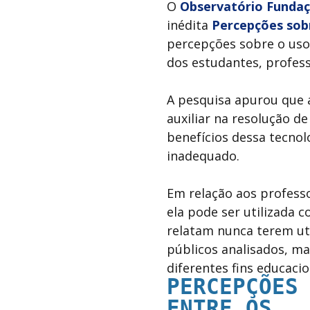
O
Observatório Fundaç
inédita
Percepções sobr
percepções sobre o uso,
dos estudantes, profes
A pesquisa apurou que a
auxiliar na resolução d
benefícios dessa tecnol
inadequado.
Em relação aos profess
ela pode ser utilizada 
relatam nunca terem util
públicos analisados, m
diferentes fins educaci
PERCEPÇÕES
ENTRE
OS