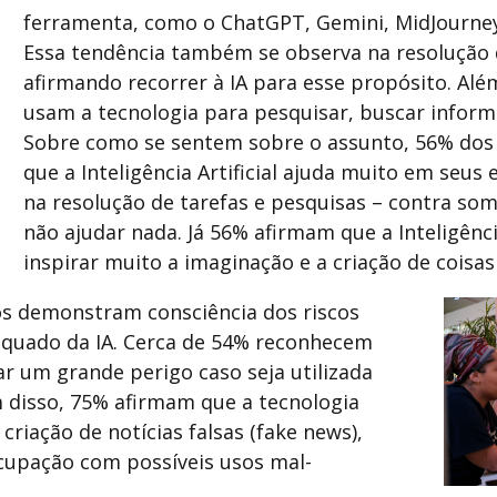
ferramenta, como o ChatGPT, Gemini, MidJourney
Essa tendência também se observa na resolução 
afirmando recorrer à IA para esse propósito. Alé
usam a tecnologia para pesquisar, buscar informa
Sobre como se sentem sobre o assunto, 56% dos
que a Inteligência Artificial ajuda muito em seus
na resolução de tarefas e pesquisas – contra s
não ajudar nada. Já 56% afirmam que a Inteligência
inspirar muito a imaginação e a criação de coisas
os demonstram consciência dos riscos
equado da IA. Cerca de 54% reconhecem
r um grande perigo caso seja utilizada
m disso, 75% afirmam que a tecnologia
riação de notícias falsas (fake news),
upação com possíveis usos mal-