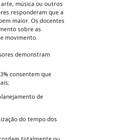
 arte, música ou outros
sores responderam que a
 bem maior. Os docentes
imento sobre as
sse movimento.
fessores demonstram
 83% consentem que
ais;
planejamento de
mização do tempo dos
ncordam totalmente ou