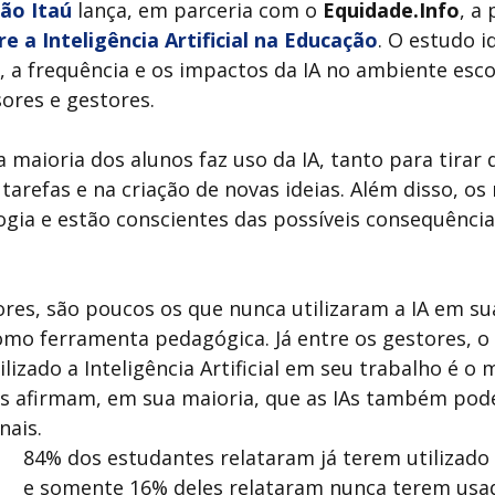
ão Itaú
lança, em parceria com o
Equidade.Info
, a
e a Inteligência Artificial na Educação
.
O estudo id
 a frequência e os impactos da IA no ambiente escol
sores e gestores.
 maioria dos alunos faz uso da IA, tanto para tirar
e tarefas e na criação de novas ideias. Além disso,
ogia e estão conscientes das possíveis consequência
ores, são poucos os que nunca utilizaram a IA em s
como ferramenta pedagógica. Já entre os gestores, o
izado a Inteligência Artificial em seu trabalho é o 
as afirmam, em sua maioria, que as IAs também pode
onais.
84% dos estudantes relataram já terem utilizado a 
e somente 16% deles relataram nunca terem usad