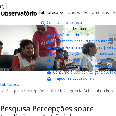
Início
Áreas
Biblioteca
Dados
Ferramentas
R
Conheça a biblioteca
Pesquisas em destaque
Dossiê acessibilidade
Documento-base Educação Integral
Coletânea Intersetorialidades | Relat
(Re)Qualificação das juventudes pa
Economia verde: o caso do biodiesel 
Percepções sobre as Desigualdades n
Consumo e Uso da Inteligência Artifici
Trajetórias Educacionais
Biblioteca
Pesquisa Percepções sobre Inteligência Artificial na Educação
Pesquisa Percepções sobre