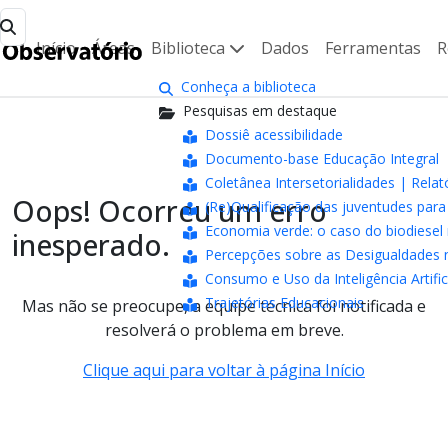
Início
Áreas
Biblioteca
Dados
Ferramentas
R
Conheça a biblioteca
Pesquisas em destaque
Dossiê acessibilidade
Documento-base Educação Integral
Coletânea Intersetorialidades | Relat
Oops! Ocorreu um erro
(Re)Qualificação das juventudes pa
Economia verde: o caso do biodiesel 
inesperado.
Percepções sobre as Desigualdades n
Consumo e Uso da Inteligência Artifici
Trajetórias Educacionais
Mas não se preocupe, a equipe técnica foi notificada e
resolverá o problema em breve.
Clique aqui para voltar à página Início