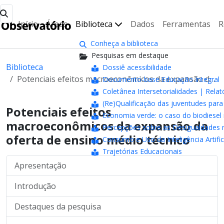
Início
Áreas
Biblioteca
Dados
Ferramentas
R
Conheça a biblioteca
Pesquisas em destaque
Biblioteca
Dossiê acessibilidade
Potenciais efeitos macroeconômicos da expansão da oferta de ensino médio técnico
Documento-base Educação Integral
Coletânea Intersetorialidades | Relat
(Re)Qualificação das juventudes pa
Potenciais efeitos
Economia verde: o caso do biodiesel 
macroeconômicos da expansão da
Percepções sobre as Desigualdades n
oferta de ensino médio técnico
Consumo e Uso da Inteligência Artifici
Trajetórias Educacionais
Apresentação
Introdução
Destaques da pesquisa