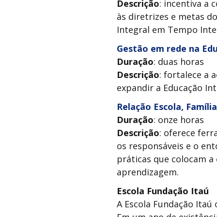
Descrição
: incentiva a
às diretrizes e metas d
Integral em Tempo Inte
Gestão em rede na Edu
Duração
: duas horas
Descrição
: fortalece a 
expandir a Educação In
Relação Escola, Famíl
Duração
: onze horas
Descrição
: oferece fer
os responsáveis e o ent
práticas que colocam a 
aprendizagem.
Escola Fundação Itaú
A Escola Fundação Itaú o
Em um ano de existência