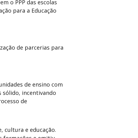
tem o PPP das escolas
cação para a Educação
lização de parcerias para
s unidades de ensino com
 sólido, incentivando
rocesso de
e, cultura e educação.
s formações e emitiu