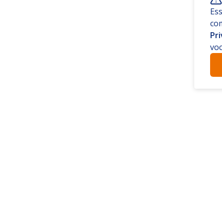
Ess
co
Pr
voc